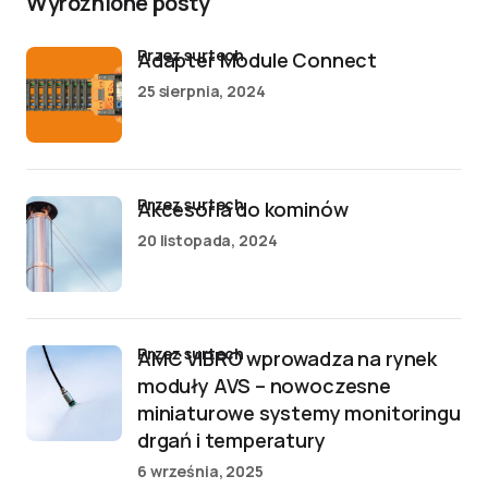
Wyróżnione posty
przez surtech
Adapter Module Connect
25 sierpnia, 2024
przez surtech
Akcesoria do kominów
20 listopada, 2024
przez surtech
AMC VIBRO wprowadza na rynek
moduły AVS – nowoczesne
miniaturowe systemy monitoringu
drgań i temperatury
6 września, 2025