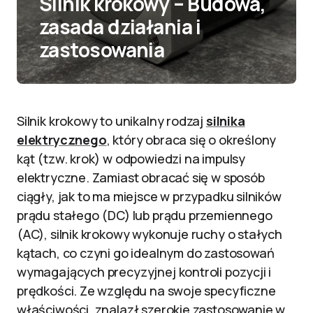
Silnik krokowy – Budowa,
zasada działania i
zastosowania
Silnik krokowy to unikalny rodzaj
silnika
elektrycznego
, który obraca się o określony
kąt (tzw. krok) w odpowiedzi na impulsy
elektryczne. Zamiast obracać się w sposób
ciągły, jak to ma miejsce w przypadku silników
prądu stałego (DC) lub prądu przemiennego
(AC), silnik krokowy wykonuje ruchy o stałych
kątach, co czyni go idealnym do zastosowań
wymagających precyzyjnej kontroli pozycji i
prędkości. Ze względu na swoje specyficzne
właściwości, znalazł szerokie zastosowanie w