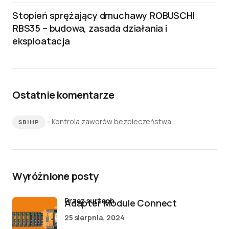
Stopień sprężający dmuchawy ROBUSCHI
RBS35 – budowa, zasada działania i
eksploatacja
Ostatnie komentarze
-
Kontrola zaworów bezpieczeństwa
SBIHP
Wyróżnione posty
przez surtech
Adapter Module Connect
25 sierpnia, 2024