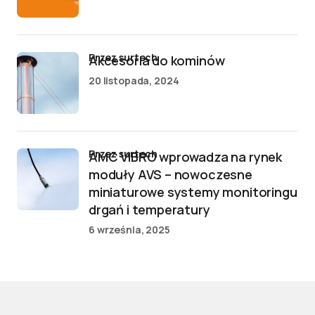
przez surtech
Akcesoria do kominów
20 listopada, 2024
przez surtech
AMC VIBRO wprowadza na rynek
moduły AVS – nowoczesne
miniaturowe systemy monitoringu
drgań i temperatury
6 września, 2025