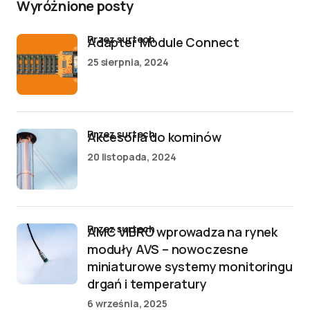
Wyróżnione posty
przez surtech
Adapter Module Connect
25 sierpnia, 2024
przez surtech
Akcesoria do kominów
20 listopada, 2024
przez surtech
AMC VIBRO wprowadza na rynek
moduły AVS – nowoczesne
miniaturowe systemy monitoringu
drgań i temperatury
6 września, 2025