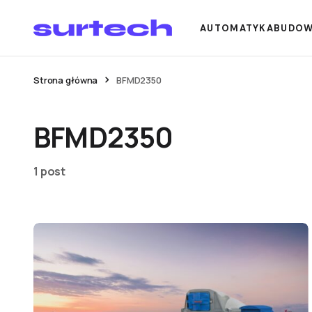
AUTOMATYKA
BUDO
Strona główna
BFMD2350
BFMD2350
1 post