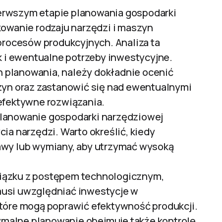
rwszym etapie planowania gospodarki
kowanie rodzaju narzędzi i maszyn
 procesów produkcyjnych. Analiza ta
k i ewentualne potrzeby inwestycyjne.
 planowania, należy dokładnie ocenić
zyn oraz zastanowić się nad ewentualnymi
efektywne rozwiązania.
lanowanie gospodarki narzędziowej
ia narzędzi. Warto określić, kiedy
awy lub wymiany, aby utrzymać wysoką
ązku z postępem technologicznym,
usi uwzględniać inwestycje w
tóre mogą poprawić efektywność produkcji.
malne planowanie obejmuje także kontrolę