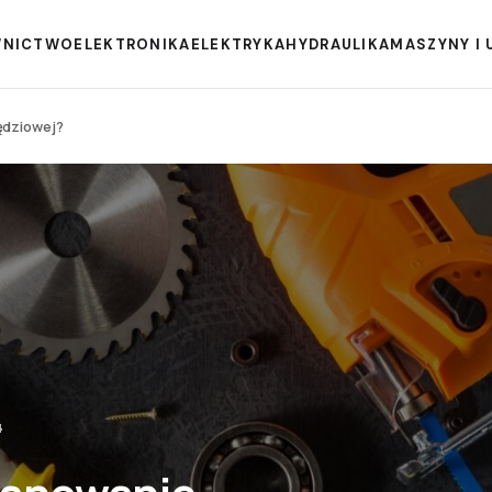
WNICTWO
ELEKTRONIKA
ELEKTRYKA
HYDRAULIKA
MASZYNY I 
ędziowej?
4