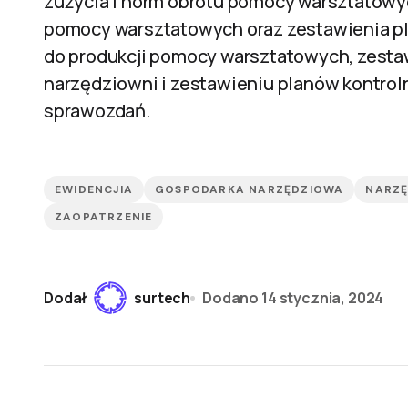
zużycia i norm obrotu pomocy warsztatowy
pomocy warsztatowych oraz zestawienia p
do produkcji pomocy warsztatowych, zesta
narzędziowni i zestawieniu planów kontro
sprawozdań.
EWIDENCJIA
GOSPODARKA NARZĘDZIOWA
NARZĘ
ZAOPATRZENIE
Dodał
surtech
Dodano
14 stycznia, 2024