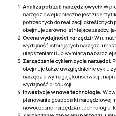
Analiza potrzeb narzędziowych:
W pie
narzędziowej konieczne jest zidentyfi
potrzebnych do realizacji określonych
obejmuje zarówno istniejące zasoby, ja
Ocena wydajności narzędzi:
W ramach
wydajność istniejących narzędzi i mas
ulepszeniami lub wymianą na bardziej 
Zarządzanie cyklem życia narzędzi:
P
obejmuje także uwzględnienie cyklu życ
narzędzia wymagają konserwacji, napr
wydajność produkcji.
Inwestycje w nowe technologie:
W zwi
planowanie gospodarki narzędziowej m
nowoczesne narzędzia i technologie, k
Zarządzanie zapasami narzędzi:
Opty