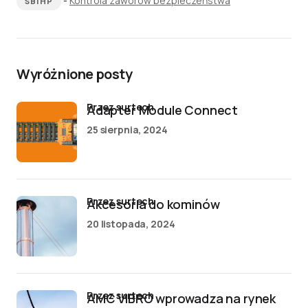
-
Kontrola zaworów bezpieczeństwa
SBIHP
Wyróżnione posty
przez surtech
Adapter Module Connect
25 sierpnia, 2024
przez surtech
Akcesoria do kominów
20 listopada, 2024
przez surtech
AMC VIBRO wprowadza na rynek