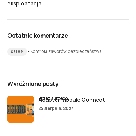
eksploatacja
Ostatnie komentarze
-
Kontrola zaworów bezpieczeństwa
SBIHP
Wyróżnione posty
przez surtech
Adapter Module Connect
25 sierpnia, 2024