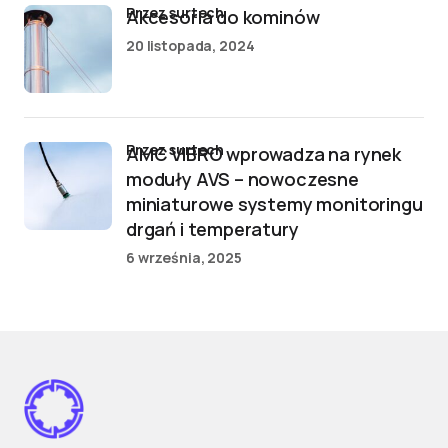
przez surtech
Akcesoria do kominów
20 listopada, 2024
przez surtech
AMC VIBRO wprowadza na rynek
moduły AVS – nowoczesne
miniaturowe systemy monitoringu
drgań i temperatury
6 września, 2025