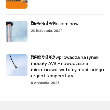
przez surtech
Akcesoria do kominów
20 listopada, 2024
przez surtech
AMC VIBRO wprowadza na rynek
moduły AVS – nowoczesne
miniaturowe systemy monitoringu
drgań i temperatury
6 września, 2025