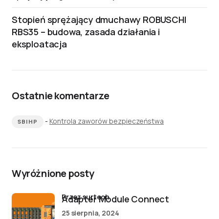
Stopień sprężający dmuchawy ROBUSCHI
RBS35 – budowa, zasada działania i
eksploatacja
Ostatnie komentarze
-
Kontrola zaworów bezpieczeństwa
SBIHP
Wyróżnione posty
przez surtech
Adapter Module Connect
25 sierpnia, 2024