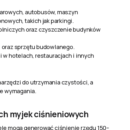
żarowych, autobusów, maszyn
owych, takich jak parkingi.
rolniczych oraz czyszczenie budynków
, oraz sprzętu budowlanego.
 w hotelach, restauracjach i innych
rzędzi do utrzymania czystości, a
 te wymagania.
ch myjek ciśnieniowych
ele mogą generować ciśnienie rzędu 150–