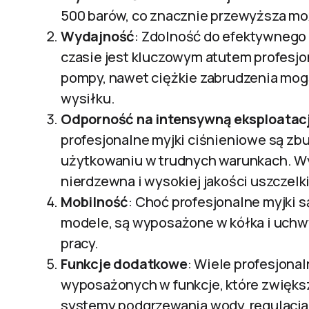
500 barów, co znacznie przewyższa m
Wydajność
: Zdolność do efektywnego
czasie jest kluczowym atutem profesjon
pompy, nawet ciężkie zabrudzenia mog
wysiłku.
Odporność na intensywną eksploatac
profesjonalne myjki ciśnieniowe są z
użytkowaniu w trudnych warunkach. Wyt
nierdzewna i wysokiej jakości uszczel
Mobilność
: Choć profesjonalne myjki 
modele, są wyposażone w kółka i uchwy
pracy.
Funkcje dodatkowe
: Wiele profesjona
wyposażonych w funkcje, które zwiększ
systemy podgrzewania wody, regulacja 