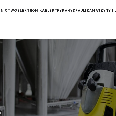
WNICTWO
ELEKTRONIKA
ELEKTRYKA
HYDRAULIKA
MASZYNY I 
4