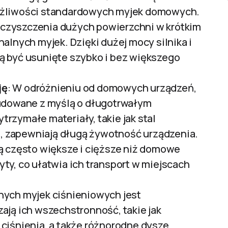
ożliwości standardowych myjek domowych.
 czyszczenia dużych powierzchni w krótkim
alnych myjek. Dzięki dużej mocy silnika i
ą być usunięte szybko i bez większego
ję
: W odróżnieniu od domowych urządzeń,
budowane z myślą o długotrwałym
rzymałe materiały, takie jak stal
ki, zapewniają długą żywotność urządzenia.
są często większe i cięższe niż domowe
ty, co ułatwia ich transport w miejscach
lnych myjek ciśnieniowych jest
ają ich wszechstronność, takie jak
ciśnienia, a także różnorodne dysze