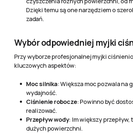
czyszczenia różnych powierzchni, od me
Dzięki temu są one narzędziem o szer
zadań.
Wybór odpowiedniej myjki ciś
Przy wyborze profesjonalnej myjki ciśnieni
kluczowych aspektów:
Moc silnika
: Większa moc pozwala na g
wydajność.
Ciśnienie robocze
: Powinno być dosto
realizować.
Przepływ wody
: Im większy przepływ,
dużych powierzchni.