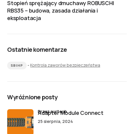
Stopień sprężający dmuchawy ROBUSCHI
RBS35 – budowa, zasada działania i
eksploatacja
Ostatnie komentarze
-
Kontrola zaworów bezpieczeństwa
SBIHP
Wyróżnione posty
przez surtech
Adapter Module Connect
25 sierpnia, 2024