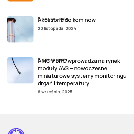
przez surtech
Akcesoria do kominów
20 listopada, 2024
przez surtech
AMC VIBRO wprowadza na rynek
moduły AVS – nowoczesne
miniaturowe systemy monitoringu
drgań i temperatury
6 września, 2025