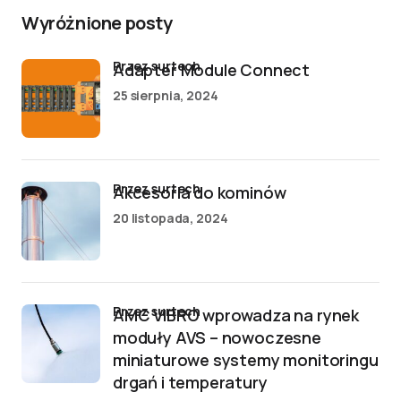
Wyróżnione posty
przez surtech
Adapter Module Connect
25 sierpnia, 2024
przez surtech
Akcesoria do kominów
20 listopada, 2024
przez surtech
AMC VIBRO wprowadza na rynek
moduły AVS – nowoczesne
miniaturowe systemy monitoringu
drgań i temperatury